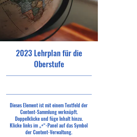
2023 Lehrplan für die
Oberstufe
4.1.35, 22:00
Dieses Element ist mit einem Textfeld der
Content-Sammlung verknüpft.
Doppelklicke und füge Inhalt hinzu.
Klicke links im „+“-Panel auf das Symbol
der Content-Verwaltung.