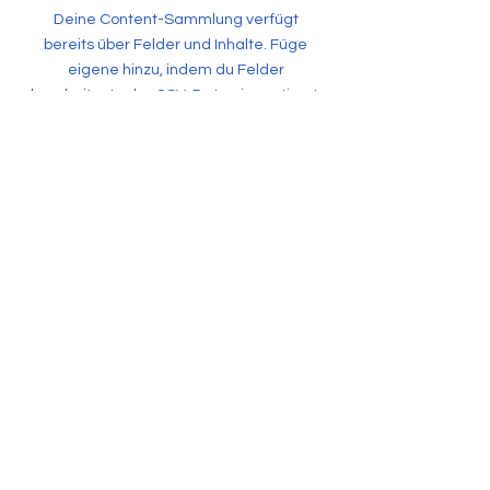
Deine Content-Sammlung verfügt
bereits über Felder und Inhalte. Füge
eigene hinzu, indem du Felder
bearbeitest oder CSV-Daten importierst.
Du kannst Felder erstellen für Rich
Content, Bilder, Videos und mehr.
Verwende Eingabe-Elemente wie
benutzerdefinierte Formulare und
Felder, um Infos von Website-Besuchern
zu sammeln und in deiner Content-
Verwaltung zu speichern. Alle deine
Elemente sollten mit Daten verbunden
sein. Sieh dir eine Website-Vorschau an,
um alles zu überprüfen.
Zurück